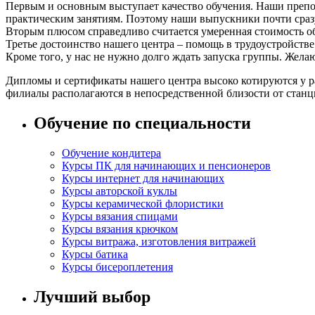
Первым и основным выступает качество обучения. Наши препо
практическим занятиям. Поэтому наши выпускники почти сраз
Вторым плюсом справедливо считается умеренная стоимость об
Третье достоинство нашего центра – помощь в трудоустройств
Кроме того, у нас не нужно долго ждать запуска группы. Жела
Дипломы и сертификаты нашего центра высоко котируются у р
филиалы располагаются в непосредственной близости от станци
Обучение по специальности
Обучение кондитера
Курсы ПК для начинающих и пенсионеров
Курсы интернет для начинающих
Курсы авторской куклы
Курсы керамической флористики
Курсы вязания спицами
Курсы вязания крючком
Курсы витража, изготовления витражей
Курсы батика
Курсы бисероплетения
Лучший выбор